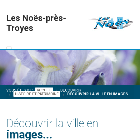
Les Noës-près-
Troyes
VOUS ÊTES ICI :
ACCUEIL
DÉCOUVRIR
HISTOIRE ET PATRIMOINE
DÉCOUVRIR LA VILLE EN IMAGES...
Découvrir la ville en
images...