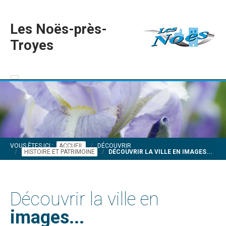
Les Noës-près-
Troyes
VOUS ÊTES ICI :
ACCUEIL
DÉCOUVRIR
HISTOIRE ET PATRIMOINE
DÉCOUVRIR LA VILLE EN IMAGES...
Découvrir la ville en
images...