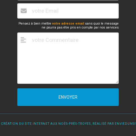
Pensez à bien mettre
votre adresse email
sans quoi le message
ne pourra pas être pris en compte par nos services
ENVOYER
 CRÉATION DU SITE INTERNET AUX NOËS-PRÈS-TROYES, RÉALISÉ PAR ENVIEDUNSIT