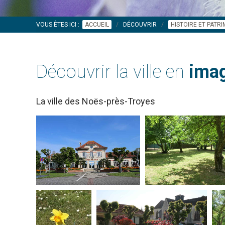
VOUS ÊTES ICI :
ACCUEIL
DÉCOUVRIR
HISTOIRE ET PATR
Découvrir la ville en
imag
La ville des Noës-près-Troyes