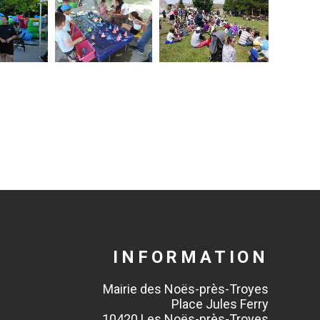
INFORMATION
Mairie des Noës-près-Troyes
Place Jules Ferry
10420 Les Noës-près-Troyes