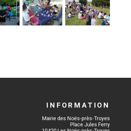
INFORMATION
Mairie des Noës-près-Troyes
Place Jules Ferry
10420 Les Noës-près-Troyes