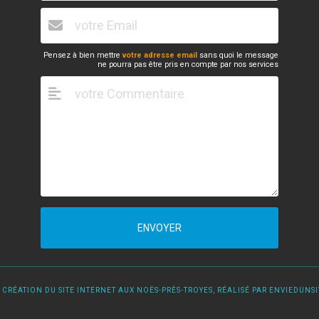
Pensez à bien mettre
votre adresse email
sans quoi le message
ne pourra pas être pris en compte par nos services
ENVOYER
 CRÉATION DU SITE INTERNET AUX NOËS-PRÈS-TROYES, RÉALISÉ PAR ENVIEDUNSIT