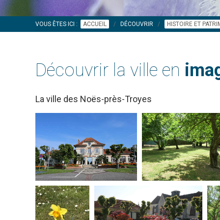
VOUS ÊTES ICI :
ACCUEIL
DÉCOUVRIR
HISTOIRE ET PATR
Découvrir la ville en
imag
La ville des Noës-près-Troyes