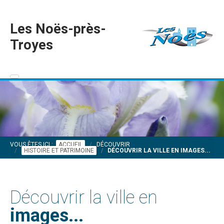
Les Noës-près-
Troyes
VOUS ÊTES ICI :
ACCUEIL
DÉCOUVRIR
HISTOIRE ET PATRIMOINE
DÉCOUVRIR LA VILLE EN IMAGES...
Découvrir la ville en
images...