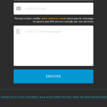
Pensez à bien mettre
votre adresse email
sans quoi le message
ne pourra pas être pris en compte par nos services
ENVOYER
 CRÉATION DU SITE INTERNET AUX NOËS-PRÈS-TROYES, RÉALISÉ PAR ENVIEDUNSIT