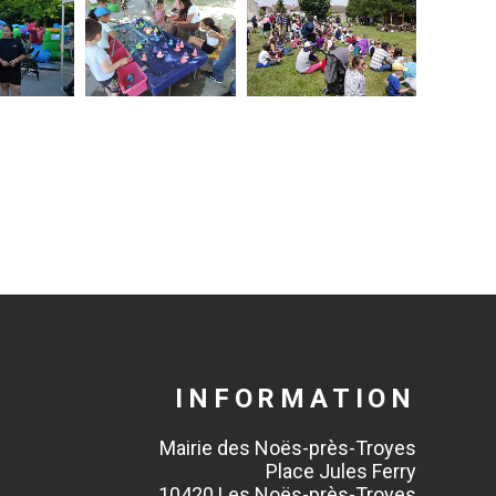
INFORMATION
Mairie des Noës-près-Troyes
Place Jules Ferry
10420 Les Noës-près-Troyes