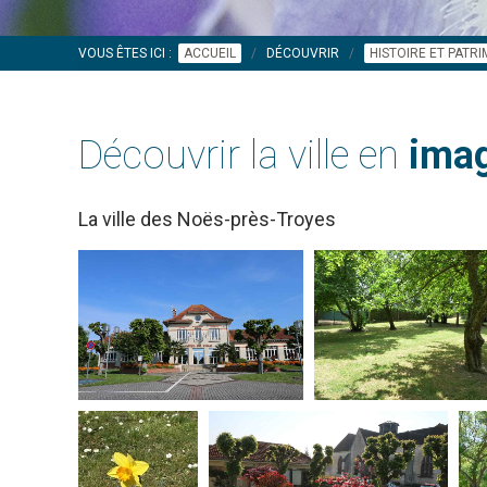
VOUS ÊTES ICI :
ACCUEIL
DÉCOUVRIR
HISTOIRE ET PATR
Découvrir la ville en
imag
La ville des Noës-près-Troyes