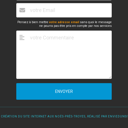
Pensez à bien mettre
votre adresse email
sans quoi le message
ne pourra pas être pris en compte par nos services
ENVOYER
 CRÉATION DU SITE INTERNET AUX NOËS-PRÈS-TROYES, RÉALISÉ PAR ENVIEDUNSIT