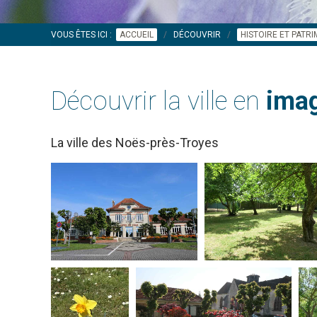
VOUS ÊTES ICI :
ACCUEIL
DÉCOUVRIR
HISTOIRE ET PATR
Découvrir la ville en
imag
La ville des Noës-près-Troyes