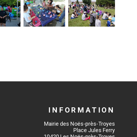
INFORMATION
Mairie des Noës-près-Troyes
Place Jules Ferry
10420 Les Noës-près-Troyes