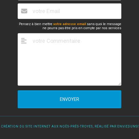
Pensez à bien mettre
votre adresse email
sans quoi le message
ne pourra pas être pris en compte par nos services
ENVOYER
 CRÉATION DU SITE INTERNET AUX NOËS-PRÈS-TROYES, RÉALISÉ PAR ENVIEDUNSIT