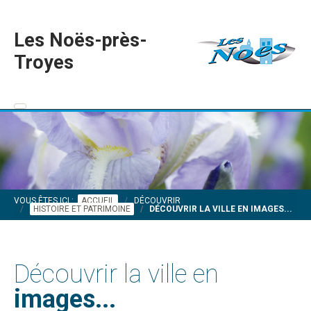
Les Noës-près-
Troyes
VOUS ÊTES ICI :
ACCUEIL
DÉCOUVRIR
HISTOIRE ET PATRIMOINE
DÉCOUVRIR LA VILLE EN IMAGES...
Découvrir la ville en
images...