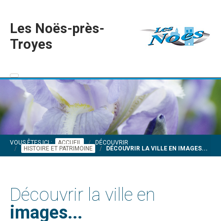
Les Noës-près-
Troyes
VOUS ÊTES ICI :
ACCUEIL
DÉCOUVRIR
HISTOIRE ET PATRIMOINE
DÉCOUVRIR LA VILLE EN IMAGES...
Découvrir la ville en
images...