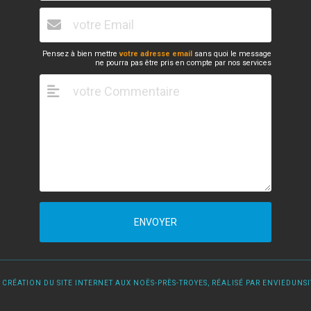
Pensez à bien mettre
votre adresse email
sans quoi le message
ne pourra pas être pris en compte par nos services
ENVOYER
 CRÉATION DU SITE INTERNET AUX NOËS-PRÈS-TROYES, RÉALISÉ PAR ENVIEDUNSIT