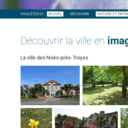
VOUS ÊTES ICI :
ACCUEIL
DÉCOUVRIR
HISTOIRE ET PATR
Découvrir la ville en
imag
La ville des Noës-près-Troyes