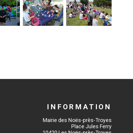
INFORMATION
Mairie des Noës-près-Troyes
Place Jules Ferry
10420 Les Noës-près-Troyes