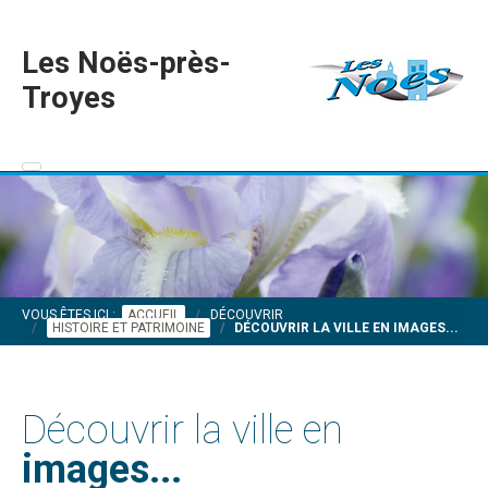
Les Noës-près-
Troyes
VOUS ÊTES ICI :
ACCUEIL
DÉCOUVRIR
HISTOIRE ET PATRIMOINE
DÉCOUVRIR LA VILLE EN IMAGES...
Découvrir la ville en
images...