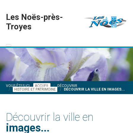
Les Noës-près-
Troyes
VOUS ÊTES ICI :
ACCUEIL
DÉCOUVRIR
HISTOIRE ET PATRIMOINE
DÉCOUVRIR LA VILLE EN IMAGES...
Découvrir la ville en
images...