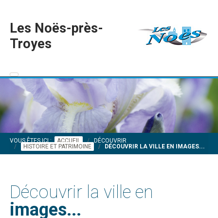
Les Noës-près-
Troyes
VOUS ÊTES ICI :
ACCUEIL
DÉCOUVRIR
HISTOIRE ET PATRIMOINE
DÉCOUVRIR LA VILLE EN IMAGES...
Découvrir la ville en
images...