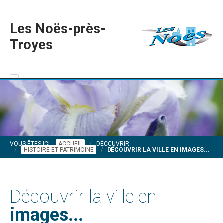
Les Noës-près-
Troyes
VOUS ÊTES ICI :
ACCUEIL
DÉCOUVRIR
HISTOIRE ET PATRIMOINE
DÉCOUVRIR LA VILLE EN IMAGES...
Découvrir la ville en
images...