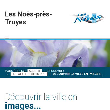
Les Noës-près-
Troyes
VOUS ÊTES ICI :
ACCUEIL
DÉCOUVRIR
HISTOIRE ET PATRIMOINE
DÉCOUVRIR LA VILLE EN IMAGES...
Découvrir la ville en
images...