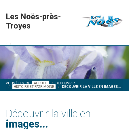
Les Noës-près-
Troyes
VOUS ÊTES ICI :
ACCUEIL
DÉCOUVRIR
HISTOIRE ET PATRIMOINE
DÉCOUVRIR LA VILLE EN IMAGES...
Découvrir la ville en
images...