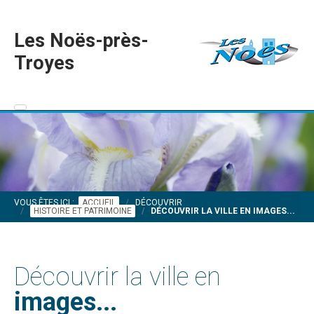
Les Noës-près-
Troyes
VOUS ÊTES ICI :
ACCUEIL
DÉCOUVRIR
HISTOIRE ET PATRIMOINE
DÉCOUVRIR LA VILLE EN IMAGES...
Découvrir la ville en
images...