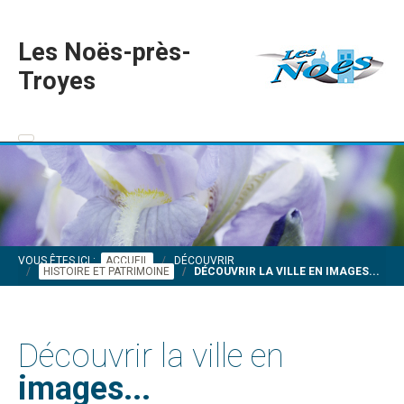
Les Noës-près-
Troyes
VOUS ÊTES ICI :
ACCUEIL
DÉCOUVRIR
HISTOIRE ET PATRIMOINE
DÉCOUVRIR LA VILLE EN IMAGES...
Découvrir la ville en
images...