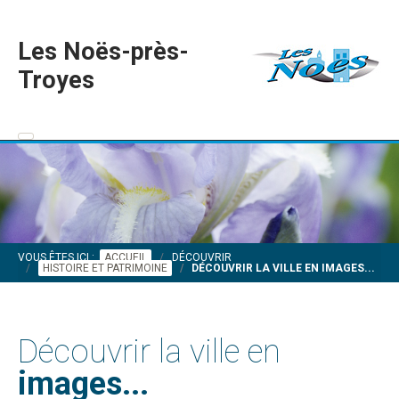
Les Noës-près-
Troyes
VOUS ÊTES ICI :
ACCUEIL
DÉCOUVRIR
HISTOIRE ET PATRIMOINE
DÉCOUVRIR LA VILLE EN IMAGES...
Découvrir la ville en
images...