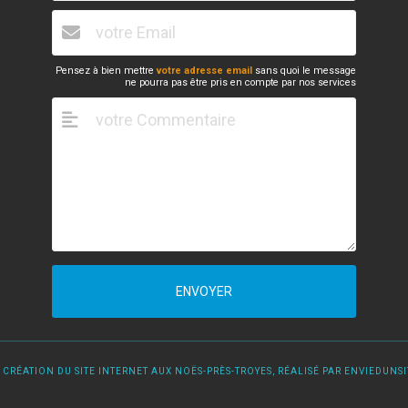
Pensez à bien mettre
votre adresse email
sans quoi le message
ne pourra pas être pris en compte par nos services
ENVOYER
 CRÉATION DU SITE INTERNET AUX NOËS-PRÈS-TROYES, RÉALISÉ PAR ENVIEDUNSIT