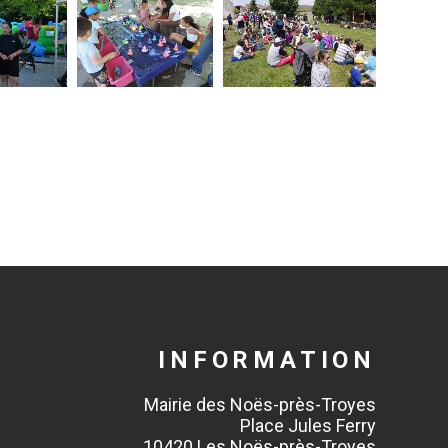
INFORMATION
Mairie des Noës-près-Troyes
Place Jules Ferry
10420 Les Noës-près-Troyes