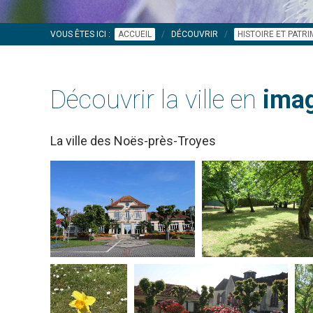
VOUS ÊTES ICI :
ACCUEIL
DÉCOUVRIR
HISTOIRE ET PATR
Découvrir la ville en
imag
La ville des Noës-près-Troyes