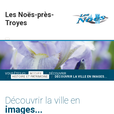
Les Noës-près-
Troyes
VOUS ÊTES ICI :
ACCUEIL
DÉCOUVRIR
HISTOIRE ET PATRIMOINE
DÉCOUVRIR LA VILLE EN IMAGES...
Découvrir la ville en
images...