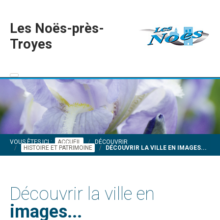
Les Noës-près-
Troyes
VOUS ÊTES ICI :
ACCUEIL
DÉCOUVRIR
HISTOIRE ET PATRIMOINE
DÉCOUVRIR LA VILLE EN IMAGES...
Découvrir la ville en
images...