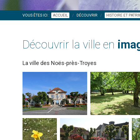
VOUS ÊTES ICI :
ACCUEIL
DÉCOUVRIR
HISTOIRE ET PATR
Découvrir la ville en
imag
La ville des Noës-près-Troyes