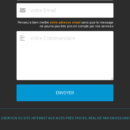
Pensez à bien mettre
votre adresse email
sans quoi le message
ne pourra pas être pris en compte par nos services
ENVOYER
 CRÉATION DU SITE INTERNET AUX NOËS-PRÈS-TROYES, RÉALISÉ PAR ENVIEDUNSIT