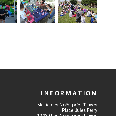
INFORMATION
Mairie des Noës-près-Troyes
Place Jules Ferry
10420 Les Noës-près-Troyes