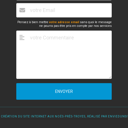
Pensez à bien mettre
votre adresse email
sans quoi le message
ne pourra pas être pris en compte par nos services
ENVOYER
 CRÉATION DU SITE INTERNET AUX NOËS-PRÈS-TROYES, RÉALISÉ PAR ENVIEDUNSIT