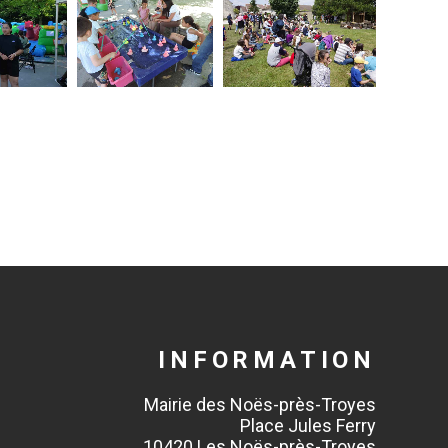
INFORMATION
Mairie des Noës-près-Troyes
Place Jules Ferry
10420 Les Noës-près-Troyes