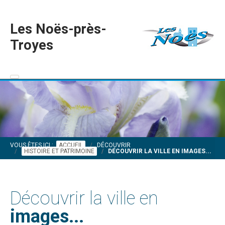
Les Noës-près-
Troyes
VOUS ÊTES ICI :
ACCUEIL
DÉCOUVRIR
HISTOIRE ET PATRIMOINE
DÉCOUVRIR LA VILLE EN IMAGES...
Découvrir la ville en
images...