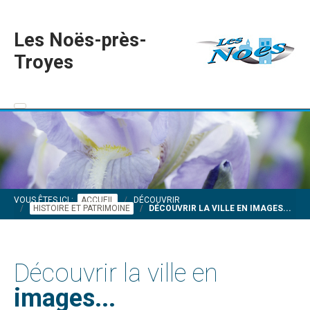
Les Noës-près-
Troyes
VOUS ÊTES ICI :
ACCUEIL
DÉCOUVRIR
HISTOIRE ET PATRIMOINE
DÉCOUVRIR LA VILLE EN IMAGES...
Découvrir la ville en
images...