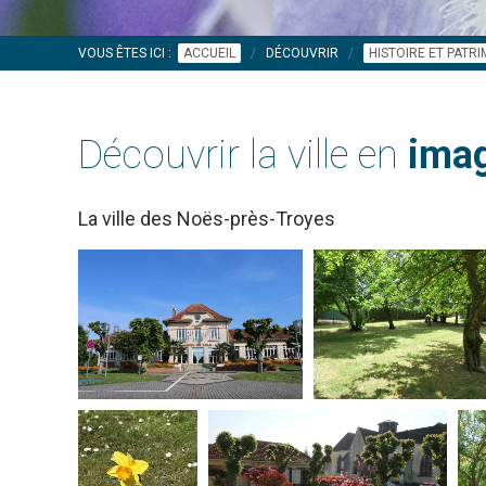
VOUS ÊTES ICI :
ACCUEIL
DÉCOUVRIR
HISTOIRE ET PATR
Découvrir la ville en
imag
La ville des Noës-près-Troyes