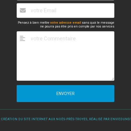
Pensez à bien mettre
votre adresse email
sans quoi le message
ne pourra pas être pris en compte par nos services
ENVOYER
 CRÉATION DU SITE INTERNET AUX NOËS-PRÈS-TROYES, RÉALISÉ PAR ENVIEDUNSIT