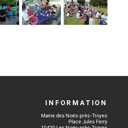
INFORMATION
Mairie des Noës-près-Troyes
Place Jules Ferry
10420 Les Noës-près-Troyes