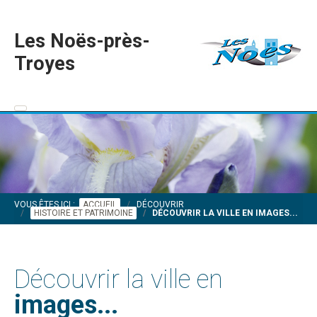
Les Noës-près-
Troyes
VOUS ÊTES ICI :
ACCUEIL
DÉCOUVRIR
HISTOIRE ET PATRIMOINE
DÉCOUVRIR LA VILLE EN IMAGES...
Découvrir la ville en
images...