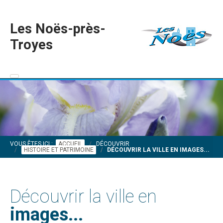
Les Noës-près-
Troyes
VOUS ÊTES ICI :
ACCUEIL
DÉCOUVRIR
HISTOIRE ET PATRIMOINE
DÉCOUVRIR LA VILLE EN IMAGES...
Découvrir la ville en
images...