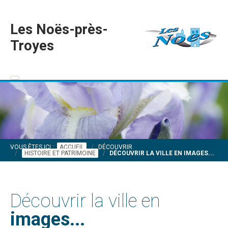
Les Noës-près-
Troyes
VOUS ÊTES ICI :
ACCUEIL
DÉCOUVRIR
HISTOIRE ET PATRIMOINE
DÉCOUVRIR LA VILLE EN IMAGES...
Découvrir la ville en
images...