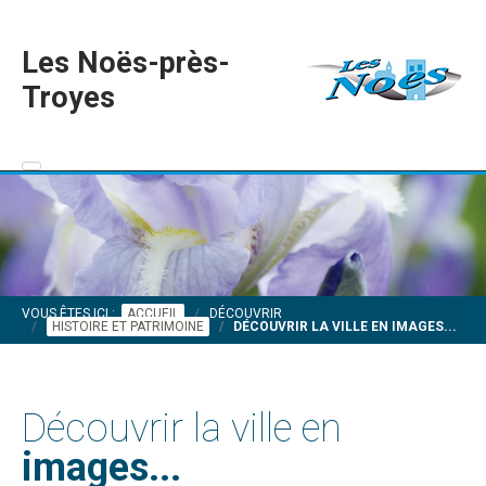
Les Noës-près-
Troyes
VOUS ÊTES ICI :
ACCUEIL
DÉCOUVRIR
HISTOIRE ET PATRIMOINE
DÉCOUVRIR LA VILLE EN IMAGES...
Découvrir la ville en
images...