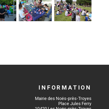
INFORMATION
Mairie des Noës-près-Troyes
Place Jules Ferry
10420 Les Noës-près-Troyes