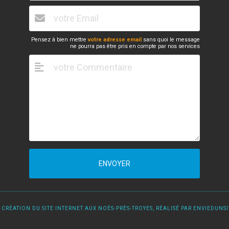
Pensez à bien mettre
votre adresse email
sans quoi le message
ne pourra pas être pris en compte par nos services
ENVOYER
 CRÉATION DU SITE INTERNET AUX NOËS-PRÈS-TROYES, RÉALISÉ PAR ENVIEDUNSIT