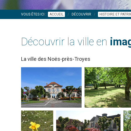
VOUS ÊTES ICI :
ACCUEIL
DÉCOUVRIR
HISTOIRE ET PATR
Découvrir la ville en
imag
La ville des Noës-près-Troyes