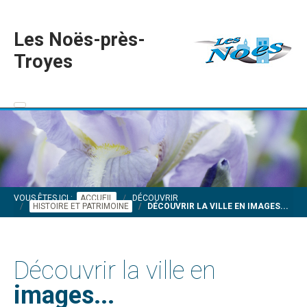
Les Noës-près-
Troyes
VOUS ÊTES ICI :
ACCUEIL
DÉCOUVRIR
HISTOIRE ET PATRIMOINE
DÉCOUVRIR LA VILLE EN IMAGES...
Découvrir la ville en
images...