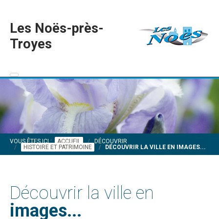
Les Noës-près-
Troyes
VOUS ÊTES ICI :
ACCUEIL
DÉCOUVRIR
HISTOIRE ET PATRIMOINE
DÉCOUVRIR LA VILLE EN IMAGES...
Découvrir la ville en
images...