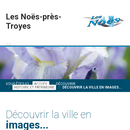
Les Noës-près-
Troyes
VOUS ÊTES ICI :
ACCUEIL
DÉCOUVRIR
HISTOIRE ET PATRIMOINE
DÉCOUVRIR LA VILLE EN IMAGES...
Découvrir la ville en
images...