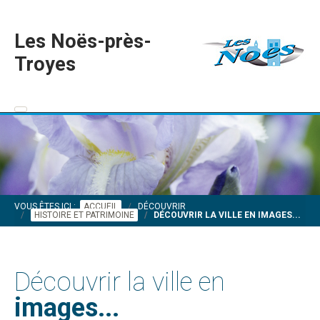
Les Noës-près-
Troyes
VOUS ÊTES ICI :
ACCUEIL
DÉCOUVRIR
HISTOIRE ET PATRIMOINE
DÉCOUVRIR LA VILLE EN IMAGES...
Découvrir la ville en
images...