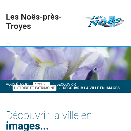
Les Noës-près-
Troyes
VOUS ÊTES ICI :
ACCUEIL
DÉCOUVRIR
HISTOIRE ET PATRIMOINE
DÉCOUVRIR LA VILLE EN IMAGES...
Découvrir la ville en
images...