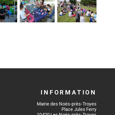
INFORMATION
Mairie des Noës-près-Troyes
Place Jules Ferry
10420 Les Noës-près-Troyes