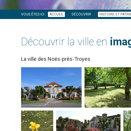
VOUS ÊTES ICI :
ACCUEIL
DÉCOUVRIR
HISTOIRE ET PATR
Découvrir la ville en
imag
La ville des Noës-près-Troyes