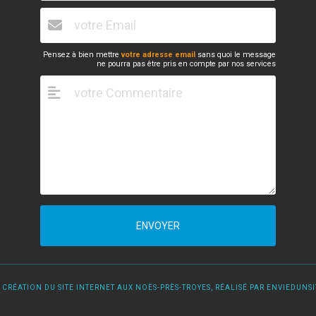
Pensez à bien mettre
votre adresse email
sans quoi le message
ne pourra pas être pris en compte par nos services
ENVOYER
 CRÉATION DU SITE INTERNET AUX NOËS-PRÈS-TROYES, RÉALISÉ PAR ENVIEDUNSIT