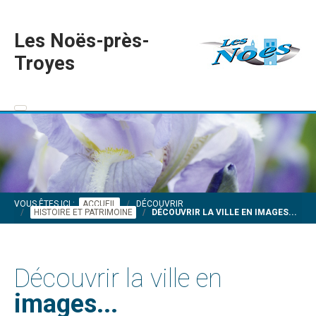
Les Noës-près-
Troyes
VOUS ÊTES ICI :
ACCUEIL
DÉCOUVRIR
HISTOIRE ET PATRIMOINE
DÉCOUVRIR LA VILLE EN IMAGES...
Découvrir la ville en
images...