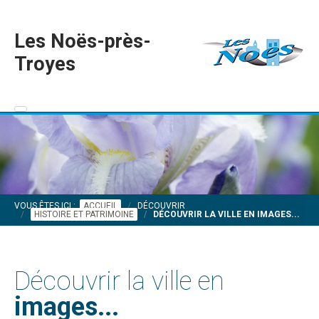
Les Noës-près-
Troyes
VOUS ÊTES ICI :
ACCUEIL
DÉCOUVRIR
HISTOIRE ET PATRIMOINE
DÉCOUVRIR LA VILLE EN IMAGES...
Découvrir la ville en
images...