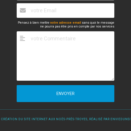
Pensez à bien mettre
votre adresse email
sans quoi le message
ne pourra pas être pris en compte par nos services
ENVOYER
 CRÉATION DU SITE INTERNET AUX NOËS-PRÈS-TROYES, RÉALISÉ PAR ENVIEDUNSIT