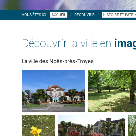
VOUS ÊTES ICI :
ACCUEIL
DÉCOUVRIR
HISTOIRE ET PATR
Découvrir la ville en
imag
La ville des Noës-près-Troyes