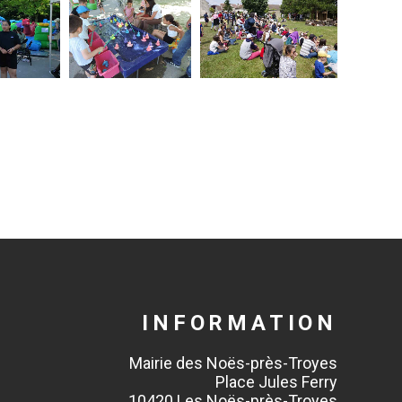
INFORMATION
Mairie des Noës-près-Troyes
Place Jules Ferry
10420 Les Noës-près-Troyes