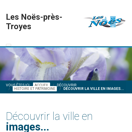
Les Noës-près-
Troyes
VOUS ÊTES ICI :
ACCUEIL
DÉCOUVRIR
HISTOIRE ET PATRIMOINE
DÉCOUVRIR LA VILLE EN IMAGES...
Découvrir la ville en
images...