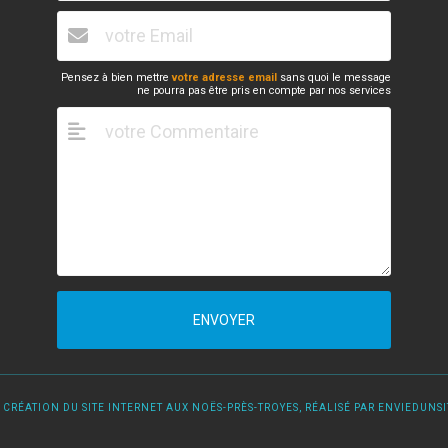
Pensez à bien mettre
votre adresse email
sans quoi le message
ne pourra pas être pris en compte par nos services
ENVOYER
 CRÉATION DU SITE INTERNET AUX NOËS-PRÈS-TROYES, RÉALISÉ PAR ENVIEDUNSIT