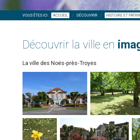
VOUS ÊTES ICI :
ACCUEIL
DÉCOUVRIR
HISTOIRE ET PATR
Découvrir la ville en
imag
La ville des Noës-près-Troyes