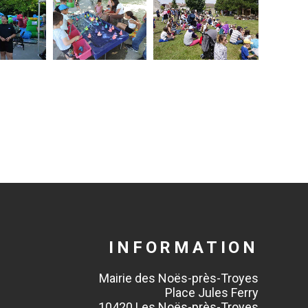
INFORMATION
Mairie des Noës-près-Troyes
Place Jules Ferry
10420 Les Noës-près-Troyes