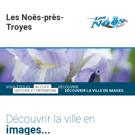
Les Noës-près-
Troyes
VOUS ÊTES ICI :
ACCUEIL
DÉCOUVRIR
HISTOIRE ET PATRIMOINE
DÉCOUVRIR LA VILLE EN IMAGES...
Découvrir la ville en
images...