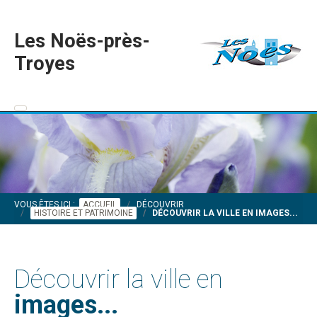
Les Noës-près-
Troyes
VOUS ÊTES ICI :
ACCUEIL
DÉCOUVRIR
HISTOIRE ET PATRIMOINE
DÉCOUVRIR LA VILLE EN IMAGES...
Découvrir la ville en
images...