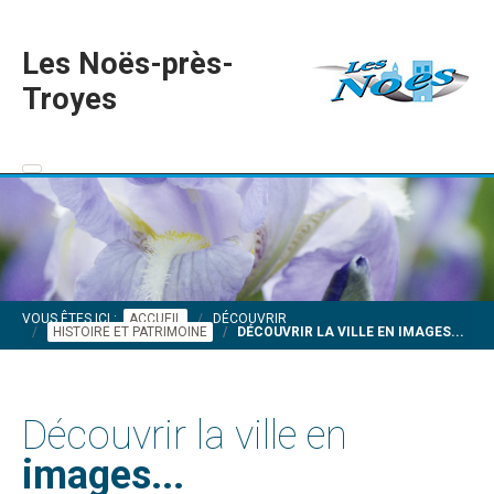
Les Noës-près-
Troyes
VOUS ÊTES ICI :
ACCUEIL
DÉCOUVRIR
HISTOIRE ET PATRIMOINE
DÉCOUVRIR LA VILLE EN IMAGES...
Découvrir la ville en
images...