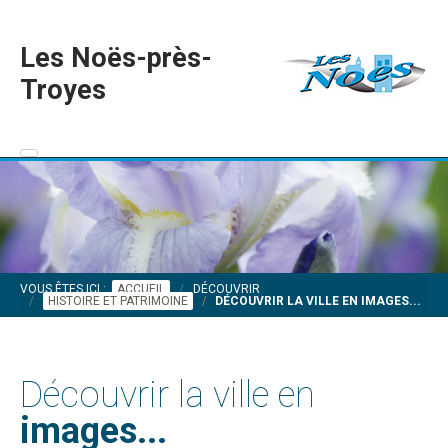
Les Noës-près-
Troyes
VOUS ÊTES ICI :
ACCUEIL
DÉCOUVRIR
HISTOIRE ET PATRIMOINE
DÉCOUVRIR LA VILLE EN IMAGES...
Découvrir la ville en
images...