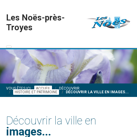
Les Noës-près-
Troyes
VOUS ÊTES ICI :
ACCUEIL
DÉCOUVRIR
HISTOIRE ET PATRIMOINE
DÉCOUVRIR LA VILLE EN IMAGES...
Découvrir la ville en
images...