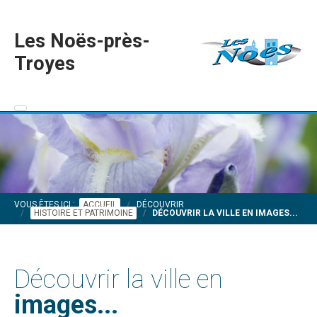
Les Noës-près-
Troyes
VOUS ÊTES ICI :
ACCUEIL
DÉCOUVRIR
HISTOIRE ET PATRIMOINE
DÉCOUVRIR LA VILLE EN IMAGES...
Découvrir la ville en
images...